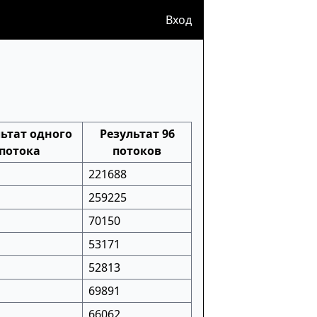
Вход
ьтат одного
Результат 96
потока
потоков
221688
259225
70150
53171
52813
69891
66062