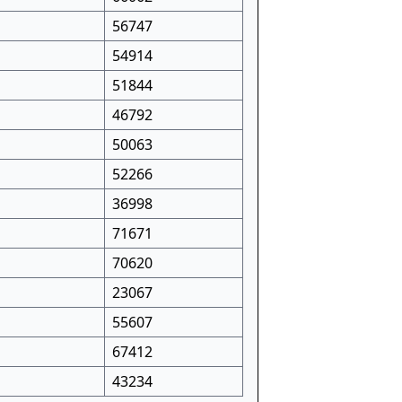
56747
54914
51844
46792
50063
52266
36998
71671
70620
23067
55607
67412
43234